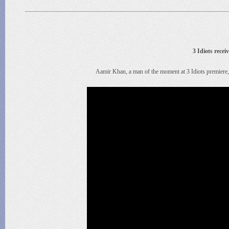
3 Idiots rece
Aamir Khan, a man of the moment at 3 Idiots premiere, s