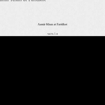
Aamir Khan at Faridkot
часть 1-я