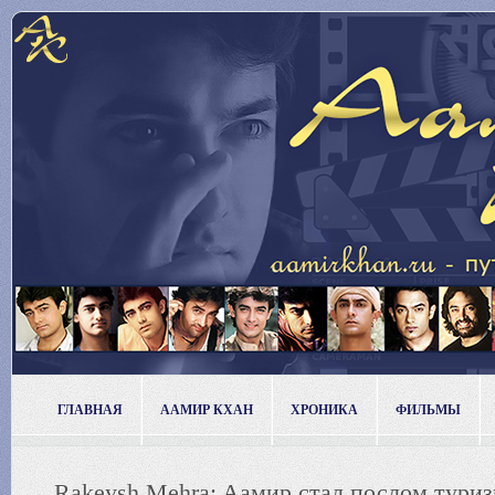
ГЛАВНАЯ
ААМИР КХАН
ХРОНИКА
ФИЛЬМЫ
Rakeysh Mehra: Aaмир стал послом туриз