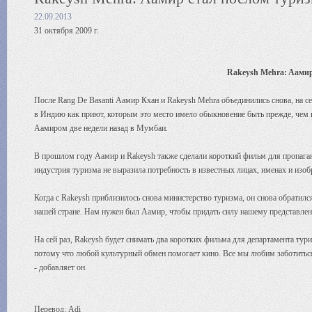
22.09.2013
31 октября 2009 г.
Rakeysh Mehra: Aaмир
После Rang De Basanti Аамир Кхан и Rakeysh Mehra объединились снова, на с
в Индию как приют, которым это место имело обыкновение быть прежде, чем 
Аамиром две недели назад в Мумбаи.
В прошлом году Аамир и Rakeysh также сделали короткий фильм для пропаган
индустрия туризма не выразила потребность в известных лицах, именах и изо
Когда с Rakeysh приблизилось снова министерство туризма, он снова обратилс
нашей стране. Нам нужен был Аамир, чтобы придать силу нашему представле
На сей раз, Rakeysh будет снимать два коротких фильма для департамента ту
потому что любой культурный обмен помогает кино. Все мы любим заботиться
- добавляет он.
Перевод: Adi