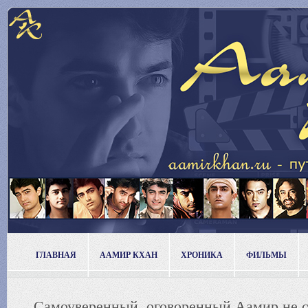
ГЛАВНАЯ
ААМИР КХАН
ХРОНИКА
ФИЛЬМЫ
Самоуверенный, оговоренный Аамир не с