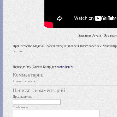
Satyamev Jayate – Это воз
Правительство Мадхья-Прадеш сегодняшний день имеет более чем 2000 центро
центров.
Перевод: Oxy (Оксана Борц) для
aamirkhan.ru
Комментарии
Комментариев нет.
Написать комментарий
Представьтесь
Сообщение