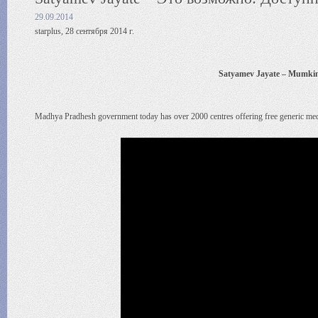
29.09.2014
starplus, 28 сентября 2014 г.
Satyamev Jayate – Mumkin H
Madhya Pradhesh government today has over 2000 centres offering free generic me