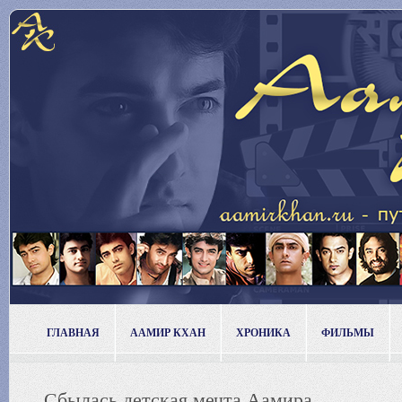
ГЛАВНАЯ
ААМИР КХАН
ХРОНИКА
ФИЛЬМЫ
Сбылась детская мечта Аамира