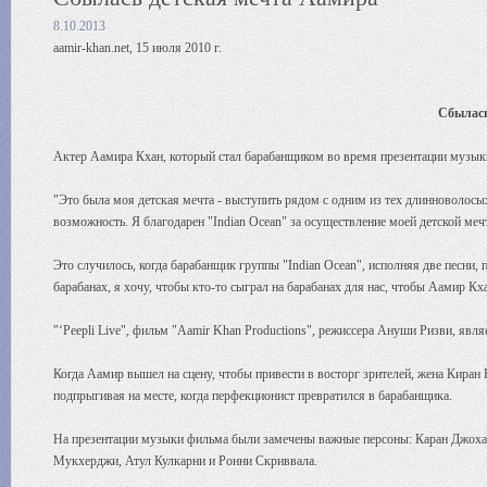
8.10.2013
aamir-khan.net, 15 июля 2010 г.
Сбылась
Актер Аамира Кхан, который стал барабанщиком во время презентации музыки к
"Это была моя детская мечта - выступить рядом с одним из тех длинноволосых
возможность. Я благодарен "Indian Ocean" за осуществление моей детской мечт
Это случилось, когда барабанщик группы "Indian Ocean", исполняя две песни, 
барабанах, я хочу, чтобы кто-то сыграл на барабанах для нас, чтобы Аамир Кх
"‘Peepli Live", фильм "Aamir Khan Productions", режиссера Ануши Ризви, явл
Когда Аамир вышел на сцену, чтобы привести в восторг зрителей, жена Киран 
подпрыгивая на месте, когда перфекционист превратился в барабанщика.
На презентации музыки фильма были замечены важные персоны: Каран Джох
Мукхерджи, Атул Кулкарни и Ронни Скриввала.