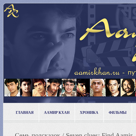
ГЛАВНАЯ
ААМИР КХАН
ХРОНИКА
ФИЛЬМЫ
Семь подсказок / Seven clues: Find Aamir