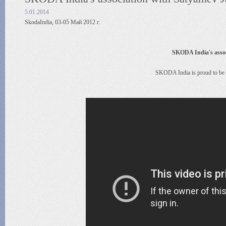
5.01.2014
SkodaIndia, 03-05 Май 2012 г.
SKODA India's assoc
SKODA India is proud to be 