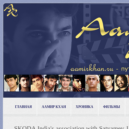
ГЛАВНАЯ
ААМИР КХАН
ХРОНИКА
ФИЛЬМЫ
SKODA India's association with Satyamev J