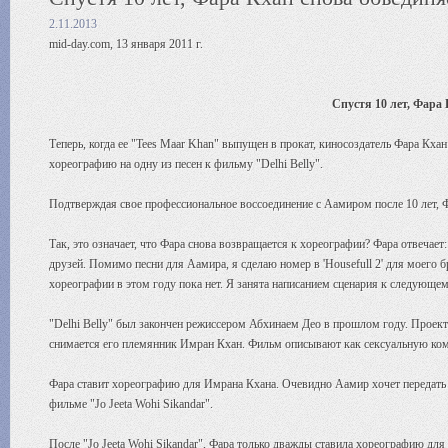
2.11.2013
mid-day.com, 13 января 2011 г.
Спустя 10 лет, Фара
Теперь, когда ее "Tees Maar Khan" выпущен в прокат, киносоздатель Фара Кха
хореографию на одну из песен к фильму "Delhi Belly".
Подтверждая свое профессиональное воссоединение с Аамиром после 10 лет, Фа
Так, это означает, что Фара снова возвращается к хореографии? Фара отвечае
друзей. Помимо песни для Аамира, я сделаю номер в 'Housefull 2' для моего 
хореографии в этом году пока нет. Я занята написанием сценария к следующе
"Delhi Belly" был закончен режиссером Абхинаем Део в прошлом году. Проект
снимается его племянник Имран Кхан. Фильм описывают как сексуальную ко
Фара ставит хореографию для Имрана Кхана. Очевидно Аамир хочет передать т
фильме "Jo Jeeta Wohi Sikandar".
После "Jo Jeeta Wohi Sikandar", Фара только дважды ставила хореографию для 