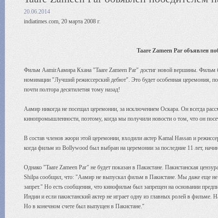
20.06.2014
indiatimes.com, 20 марта 2008 г.
Taare Zameen Par объявлен поб
Фильм AamirАамира Кхана "Taare Zameen Par" достиг новой вершины. Фильм б
номинации "Лучший режиссерский дебют". Это будет особенная церемония, по
почти полтора десятилетия тому назад!
Аамир никогда не посещал церемонии, за исключением Оскара. Он всегда рассм
кинопромышленности, поэтому, когда мы получили новости о том, что он посет
В состав членов жюри этой церемонии, входили актер Kamal Hassan и режиссер 
когда фильм из Bollywood был выбран на церемонии за последние 11 лет, начи
Однако "Taare Zameen Par" не будет показан в Пакистане. Пакистанская цензу
Shilpa сообщил, что: "Аамир не выпускал фильм в Пакистане. Мы даже еще не 
запрет." Но есть сообщения, что кинофильм был запрещен на основании предпи
Индии и если пакистанский актер не играет одну из главных ролей в фильме. Н
Но в конечном счете был выпущен в Пакистане."