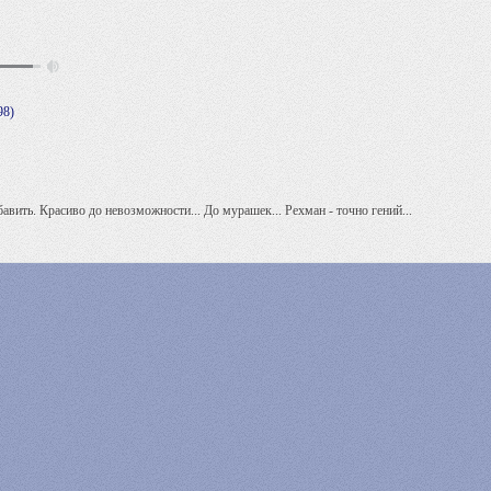
98)
бавить. Красиво до невозможности... До мурашек... Рехман - точно гений...