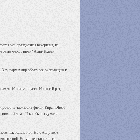
остоялась грандиозная вечеринка, не
и не было между ними? Амир Кхан и
у. В ту пору Амир обратился за помощью к
имум 10 минут спустя. Но на сей раз,
просов, в частности, фильм Киран Dhobi
еприимный дом." И кто бы вы думали
сто, как только мог. Но с Аш у него
омментарий. Но мы перекрестились.