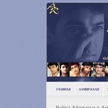
ГЛАВНАЯ
ААМИР КХАН
Война Айшварьи и Ам