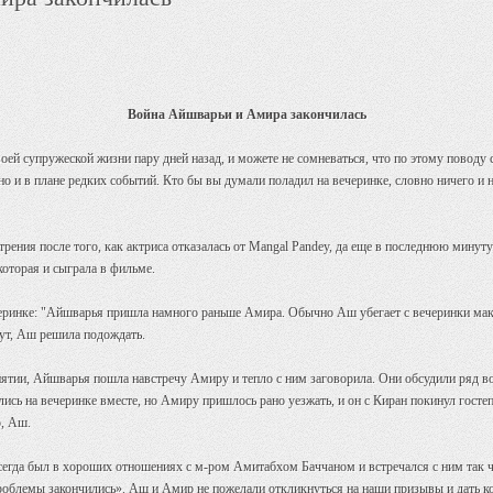
Война Айшварьи и Амира закончилась
ей супружеской жизни пару дней назад, и можете не сомневаться, что по этому поводу с
, но и в плане редких событий. Кто бы вы думали поладил на вечеринке, словно ничего 
рения после того, как актриса отказалась от Mangal Pandey, да еще в последнюю минут
оторая и сыграла в фильме.
черинке: "Айшварья пришла намного раньше Амира. Обычно Аш убегает с вечеринки макс
дут, Аш решила подождать.
ятии, Айшварья пошла навстречу Амиру и тепло с ним заговорила. Они обсудили ряд во
лись на вечеринке вместе, но Амиру пришлось рано уезжать, и он с Киран покинул гост
о, Аш.
егда был в хороших отношениях с м-ром Амитабхом Баччаном и встречался с ним так ча
проблемы закончились». Аш и Амир не пожелали откликнуться на наши призывы и дать к