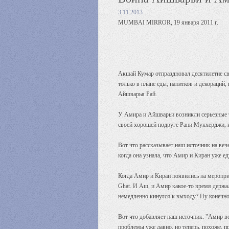
3.11.2013
MUMBAI MIRROR, 19 января 2011 г.
Акшай Кумар отпраздновал десятилетие сво
только в плане еды, напитков и декораций
Айшварья Рай.
У Амира и Айшварьи возникли серьезные т
своей хорошей подруге Рани Мукхерджи, к
Вот что рассказывает наш источник на ве
когда она узнала, что Амир и Киран уже е
Когда Амир и Киран появились на меропри
Ghat. И Аш, и Амир какое-то время держа
немедленно кинулся к выходу? Ну конечн
Вот что добавляет наш источник: "Амир вс
проблемы уже давно, но теперь, похоже, 