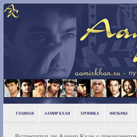
ГЛАВНАЯ
ААМИР КХАН
ХРОНИКА
ФИЛЬМЫ
Встретится ли Аамир Кхан с президент