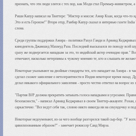
признать, что эти люди злятся с тех пор, как Моди стал Премьер-министром, а
Риши Капур написал на Твиттере: "Мистер и миссис Амир Кхан, когда что-то иде
Это и есть Героизм!" Вторя отцу, Ранбир Капур сказал в интервью газете India
слона.
Среди группы поддержки Амира - политики Рахул Ганди и Арвинд Кеджривал,
кинодеятель Джамшед Махмуд Раза. Последний высказался по поводу всей шу
сразу же подвергается нападкам за это, то индийский актер очевидно прав." Вс
отмечают, насколько нетерпимы к чужому мнению те, кто и слышать не желают
Некоторые указывают на двойные стандарты тех, кто нападает на Амира - в ча
сделал схожее заявление о нетолерантности в Индии некоторое время назад. Д
делал никакого официального заявления - просто честно ответил на вопрос из з
"Партия BJP должна прекратить затыкать голоса нападками и угрозами. Прави
безопасности," - написал Арвинд Кеджривал в своем Твиттер-аккаунте. Рохан,
саркастично: "Все ведут себя так, словно никто никогда ни на секундочку и под
Некоторые недоумевают, из-за чего вообще разгорелся такой сыр-бор. "У всех
цивилизованным образом?" - замечает режиссер Саид Мирза.