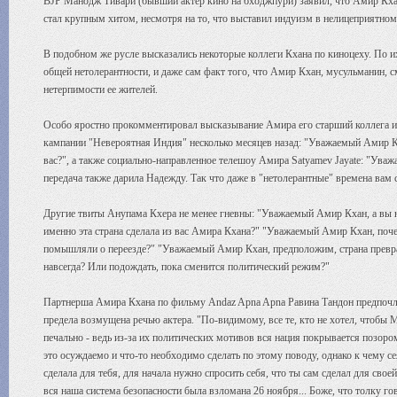
BJP Манодж Тивари (бывший актер кино на бходжпури) заявил, что Амир Кха
стал крупным хитом, несмотря на то, что выставил индуизм в нелицеприятном 
В подобном же русле высказались некоторые коллеги Кхана по киноцеху. По и
общей нетолерантности, и даже сам факт того, что Амир Кхан, мусульманин, с
нетерпимости ее жителей.
Особо яростно прокомментировал высказывание Амира его старший коллега и
кампании "Невероятная Индия" несколько месяцев назад: "Уважаемый Амир Кх
вас?", а также социально-направленное телешоу Амира Satyamev Jayate: "Уважа
передача также дарила Надежду. Так что даже в "нетолерантные" времена вам с
Другие твиты Анупама Кхера не менее гневны: "Уважаемый Амир Кхан, а вы не
именно эта страна сделала из вас Амира Кхана?" "Уважаемый Амир Кхан, почем
помышляли о переезде?" "Уважаемый Амир Кхан, предположим, страна превра
навсегда? Или подождать, пока сменится политический режим?"
Партнерша Амира Кхана по фильму Andaz Apna Apna Равина Тандон предпочла 
предела возмущена речью актера. "По-видимому, все те, кто не хотел, чтобы
печально - ведь из-за их политических мотивов вся нация покрывается позоро
это осуждаемо и что-то необходимо сделать по этому поводу, однако к чему се
сделала для тебя, для начала нужно спросить себя, что ты сам сделал для сво
вся наша система безопасности была взломана 26 ноября... Боже, что толку го