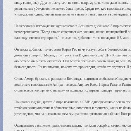
пищу говядины). Другие выступали не столь напрямую, но тоже дали понять, ч
религиозные убеждения, не может быть и речи. Среди тех, кто высказывал по
Чирандживи, однако ничьи замечания не вызвали такого шквала возмущения, 
На церемонии награждения журналистов в Дели пару дней назад Амир высказа
нетолерантности. "Когда кто-то совершает акт насилия, нашей наипервейшей о
или индуистского террориста," - сказал он, добавив, что за последние 6-8 меся
Он также добавил, что его жена Киран Рао не чувствует себя в безопасности 
дома, она говорит: "Может, стоит уехать из Индии навсегда?" Для Киран это от
атмосфере мы можем оказаться. Она боится открывать газеты каждый день. Вс
безысходности. Ты понимаешь, почему это происходит, и тебя это удручает. Я 
Слова Амира буквально раскололи Болливуд, политиков и обывателей на две ча
возмутило высказывание Амира, - актеры Анупам Кхер, Пареш Равал и Равина
слова актера, как прямую нападку на политику их партии и лидера - премьер
По иронии судьбы, цитата Амира появилась в СМИ одновременно с речью прем
глубокие экономические и общественные изменения к лучшему, каких не было 
утверждения, что за высказыванием Амира стоял организованный план Конгре
Официальное заявление правительства гласит, что Кхан оскорбил своих поклон