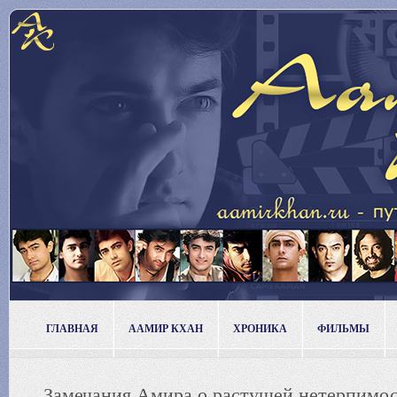
ГЛАВНАЯ
ААМИР КХАН
ХРОНИКА
ФИЛЬМЫ
Замечания Амира о растущей нетерпимо