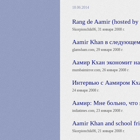
18.06.2014
Rang de Aamir (hosted by
Skorpionchik06, 31 января 2008 г.
Aamir Khan в следующем 
glamsham.com, 29 января 2008 г.
Аамир Кхан экономит на
mumbaimirror.com, 26 января 2008 г.
Интервью с Аамиром Кх
24 января 2008 г.
Аамир: Мне больно, что
indiatimes.com, 23 января 2008 г.
Aamir Khan and school fr
Skorpionchik06, 21 января 2008 г.