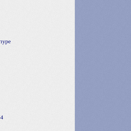
пуре
74