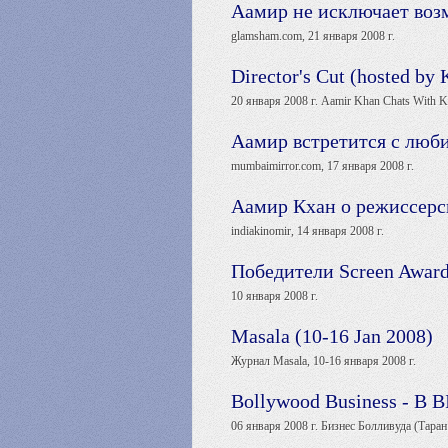
Аамир не исключает во
glamsham.com, 21 января 2008 г.
Director's Cut (hosted by
20 января 2008 г. Aamir Khan Chats With Kab
Аамир встретится с люб
mumbaimirror.com, 17 января 2008 г.
Аамир Кхан о режиссерск
indiakinomir, 14 января 2008 г.
Победители Screen Awar
10 января 2008 г.
Masala (10-16 Jan 2008)
Журнал Masala, 10-16 января 2008 г.
Bollywood Business - B BI
06 января 2008 г. Бизнес Болливуда (Тара