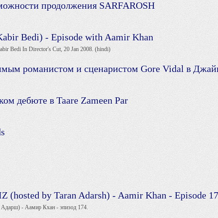
зможности продолжения SARFAROSH
 Kabir Bedi) - Episode with Aamir Khan
ir Bedi In Director's Cut, 20 Jan 2008. (hindi)
имым романистом и сценаристом Gore Vidal в Джай
ом дебюте в Taare Zameen Par
ds
Z (hosted by Taran Adarsh) - Aamir Khan - Episode 1
н Адарш) - Аамир Кхан - эпизод 174.